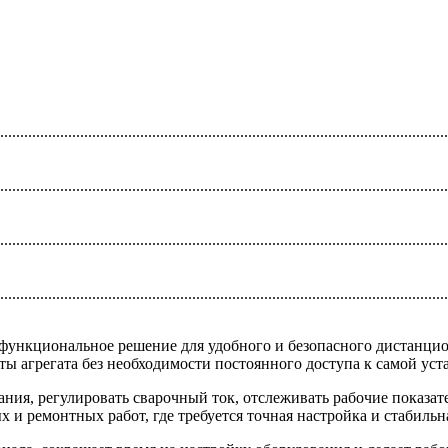
................................................................................................................
................................................................................................................
................................................................................................................
................................................................................................................
 функциональное решение для удобного и безопасного дистанци
ы агрегата без необходимости постоянного доступа к самой уст
ия, регулировать сварочный ток, отслеживать рабочие показате
 ремонтных работ, где требуется точная настройка и стабильна