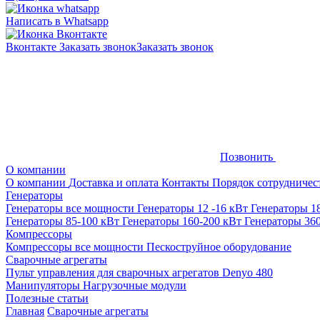
Написать в Whatsapp
Вконтакте
Заказать звонок
Заказать звонок
Позвонить
О компании
О компании
Доставка и оплата
Контакты
Порядок сотрудничес
Генераторы
Генераторы все мощности
Генераторы 12 -16 кВт
Генераторы 1
Генераторы 85-100 кВт
Генераторы 160-200 кВт
Генераторы 36
Компрессоры
Компрессоры все мощности
Пескоструйное оборудование
Сварочные агрегаты
Пульт управления для сварочных агрегатов Denyo 480
Манипуляторы
Нагрузочные модули
Полезные статьи
Главная
Сварочные агрегаты