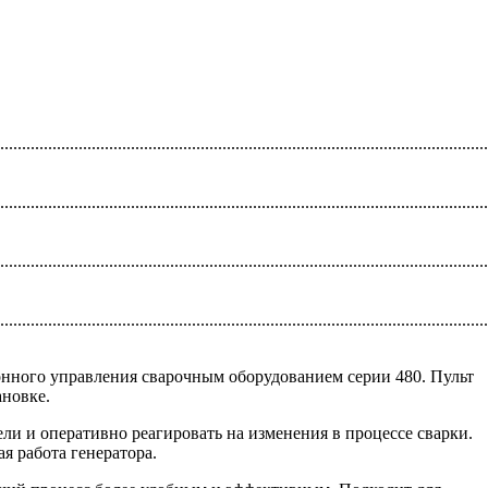
...............................................................................................................
...............................................................................................................
...............................................................................................................
...............................................................................................................
онного управления сварочным оборудованием серии 480. Пульт
ановке.
ли и оперативно реагировать на изменения в процессе сварки.
я работа генератора.