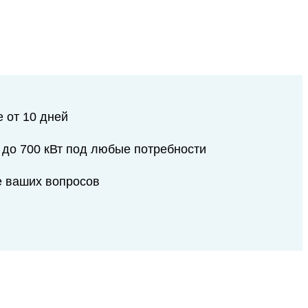
 от 10 дней
 до 700 кВт под любые потребности
е ваших вопросов
................................................................................................................