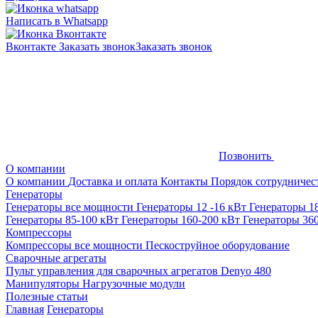
Написать в Whatsapp
Вконтакте
Заказать звонок
Заказать звонок
Позвонить
О компании
О компании
Доставка и оплата
Контакты
Порядок сотрудничес
Генераторы
Генераторы все мощности
Генераторы 12 -16 кВт
Генераторы 1
Генераторы 85-100 кВт
Генераторы 160-200 кВт
Генераторы 36
Компрессоры
Компрессоры все мощности
Пескоструйное оборудование
Сварочные агрегаты
Пульт управления для сварочных агрегатов Denyo 480
Манипуляторы
Нагрузочные модули
Полезные статьи
Главная
Генераторы